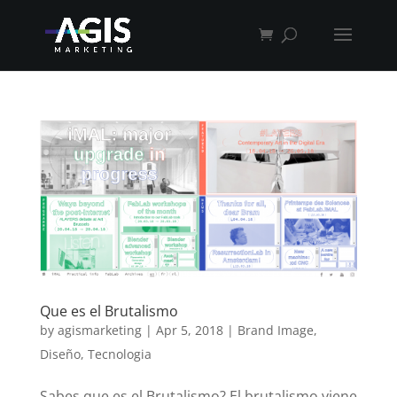
Que es el Brutalismo
by
agismarketing
|
Apr 5, 2018
|
Brand Image
,
Diseño
,
Tecnologia
Sabes que es el Brutalismo? El brutalismo viene