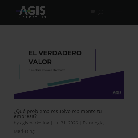
¿Qué problema resuelve realmente tu
empresa?
by
agismarketing
|
Jul 31, 2026
|
Estrategia
,
Marketing