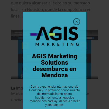
que quiera alcanzar el éxito en su mercado
local. En Houston, donde la competencia en
línea...
AGIS Marketing
Solutions
desembarca en
Mendoza
Con la experiencia internacional de
La Importancia del Voice Over
Houston y un profundo conocimiento
by
agismarketing
|
Mar 24, 2023
|
Brand Image
,
del mercado latino, ahora
trabajamos junto a negocios
Diseño
,
Marketing
,
Tecnologia
mendocinos para ayudarlos a crecer
y destacarse.