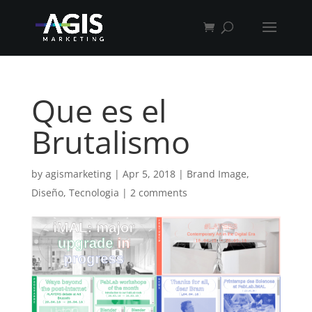
Que es el
Brutalismo
by
agismarketing
|
Apr 5, 2018
|
Brand Image
,
Diseño
,
Tecnologia
|
2 comments