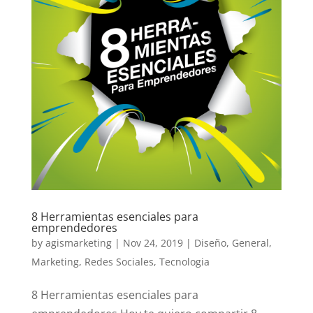
8 Herramientas esenciales para
emprendedores
by
agismarketing
|
Nov 24, 2019
|
Diseño
,
General
,
Marketing
,
Redes Sociales
,
Tecnologia
8 Herramientas esenciales para